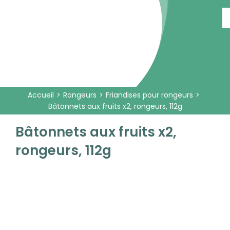
Passer
au
contenu
Accueil
Rongeurs
Friandises pour rongeurs
Bâtonnets aux fruits x2, rongeurs, 112g
Bâtonnets aux fruits x2,
rongeurs, 112g