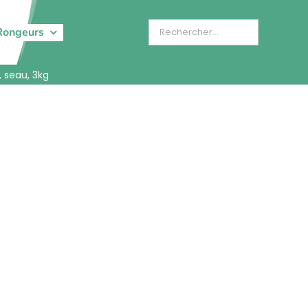
Rongeurs
 seau, 3kg