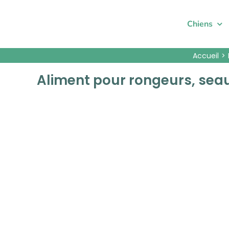
Passer
au
Chiens
contenu
Accueil
Aliment pour rongeurs, seau