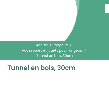
Passer
au
contenu
Accueil
Rongeurs
Accessoires et jouets pour rongeurs
Tunnel en bois, 30cm
Tunnel en bois, 30cm