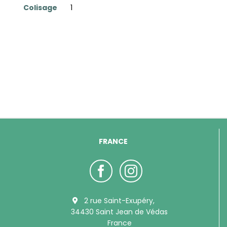
Colisage
1
FRANCE
2 rue Saint-Exupéry,
34430 Saint Jean de Védas
France