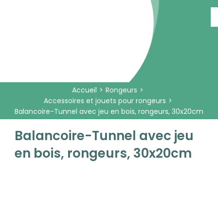
Passer
au
contenu
Accueil
Rongeurs
Accessoires et jouets pour rongeurs
Balancoire-Tunnel avec jeu en bois, rongeurs, 30x20cm
Balancoire-Tunnel avec jeu
en bois, rongeurs, 30x20cm