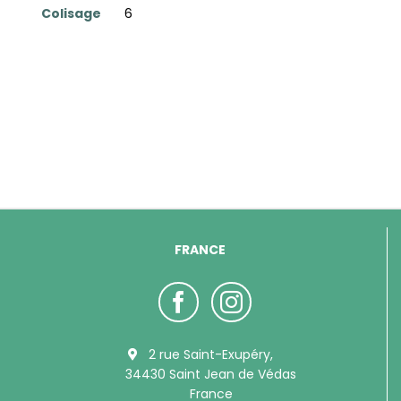
Colisage
6
FRANCE
2 rue Saint-Exupéry,
34430 Saint Jean de Védas
France