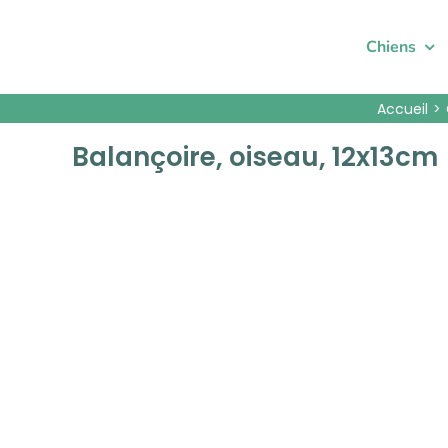
Passer
au
Chiens
contenu
Accueil
Balançoire, oiseau, 12x13cm