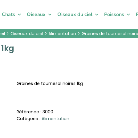
Chats
Oiseaux
Oiseaux du ciel
Poissons
eil
Oiseaux du ciel
Alimentation
Graines de tournesol noire
 1kg
Graines de tournesol noires 1kg
Référence :
3000
Catégorie :
Alimentation