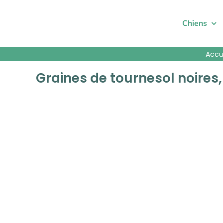
Passer
au
Chiens
contenu
Accu
Graines de tournesol noires,