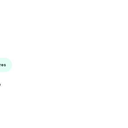
res
é