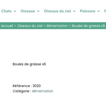
Chats
Oiseaux
Oiseaux du ciel
Poissons
Accueil
Oiseaux du ciel
Alimentation
Boules de graisse x6
Boules de graisse x6
Référence :
3020
Catégorie :
Alimentation