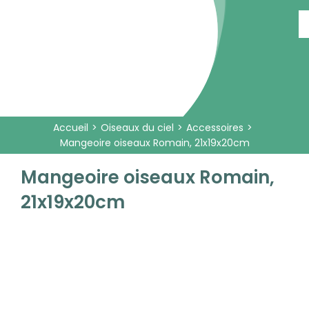
Passer
au
contenu
Accueil
Oiseaux du ciel
Accessoires
Mangeoire oiseaux Romain, 21x19x20cm
Mangeoire oiseaux Romain,
21x19x20cm