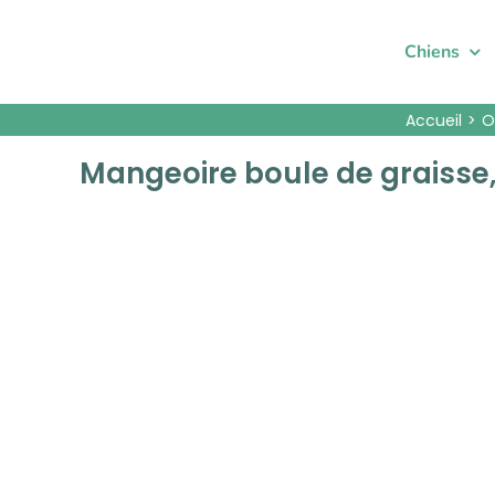
Passer
au
Chiens
contenu
Accueil
O
Mangeoire boule de graisse,