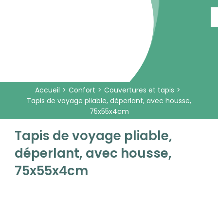
Passer
au
contenu
Accueil
Confort
Couvertures et tapis
Tapis de voyage pliable, déperlant, avec housse,
75x55x4cm
Tapis de voyage pliable,
déperlant, avec housse,
75x55x4cm