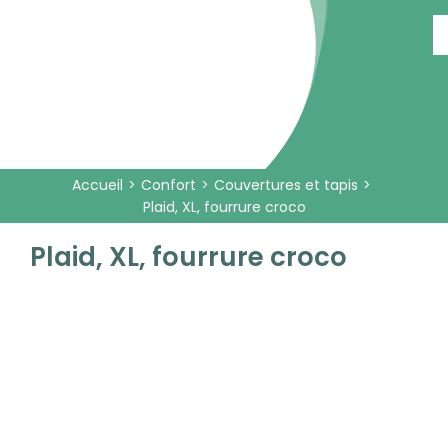
Passer
au
contenu
Accueil
Confort
Couvertures et tapis
Plaid, XL, fourrure croco
Plaid, XL, fourrure croco