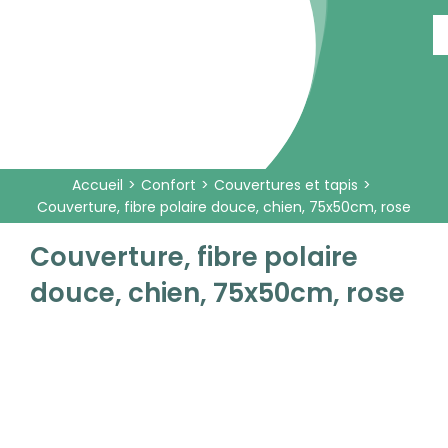
Passer
au
contenu
Accueil
Confort
Couvertures et tapis
Couverture, fibre polaire douce, chien, 75x50cm, rose
Couverture, fibre polaire
douce, chien, 75x50cm, rose