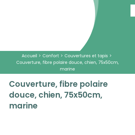
Passer
au
contenu
Accueil
Confort
Couvertures et tapis
Couverture, fibre polaire douce, chien, 75x50cm,
marine
Couverture, fibre polaire
douce, chien, 75x50cm,
marine