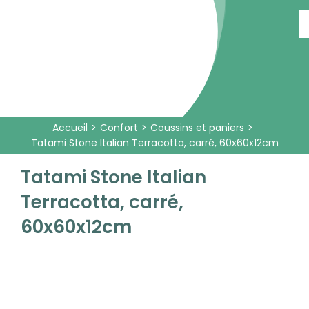
Passer
au
contenu
Accueil
Confort
Coussins et paniers
Tatami Stone Italian Terracotta, carré, 60x60x12cm
Tatami Stone Italian
Terracotta, carré,
60x60x12cm