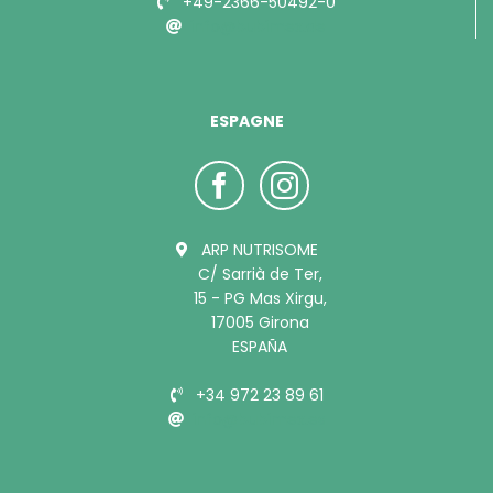
+49-2366-50492-0
info@bubimex.de
ESPAGNE
ARP NUTRISOME
C/ Sarrià de Ter,
15 - PG Mas Xirgu,
17005 Girona
ESPAÑA
+34 972 23 89 61
info@bubimex.es