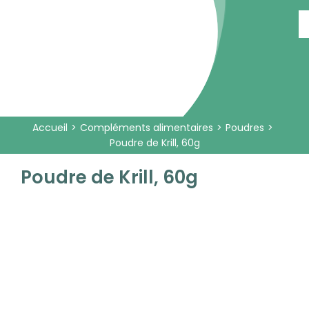
Passer
au
contenu
Accueil
Compléments alimentaires
Poudres
Poudre de Krill, 60g
Poudre de Krill, 60g