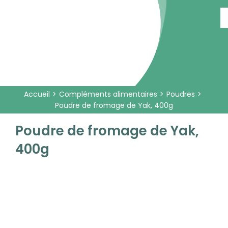
Passer
au
contenu
Accueil
Compléments alimentaires
Poudres
Poudre de fromage de Yak, 400g
Poudre de fromage de Yak,
400g