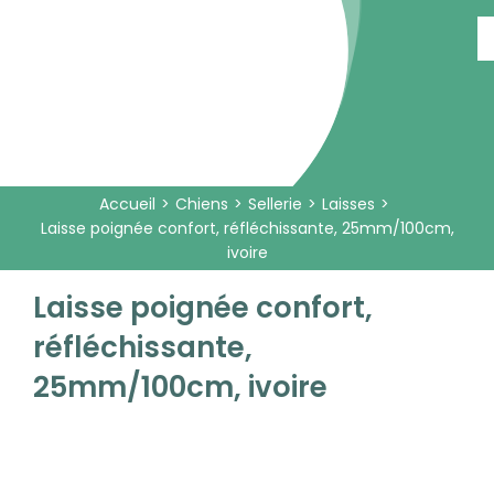
Passer
au
contenu
Accueil
Chiens
Sellerie
Laisses
Laisse poignée confort, réfléchissante, 25mm/100cm,
ivoire
Laisse poignée confort,
réfléchissante,
25mm/100cm, ivoire