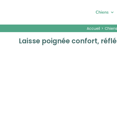
Passer
au
Chiens
contenu
Accueil
Chien
Laisse poignée confort, réf