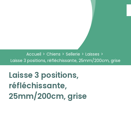
Passer
au
contenu
Accueil
Chiens
Sellerie
Laisses
Laisse 3 positions, réfléchissante, 25mm/200cm, grise
Laisse 3 positions,
réfléchissante,
25mm/200cm, grise