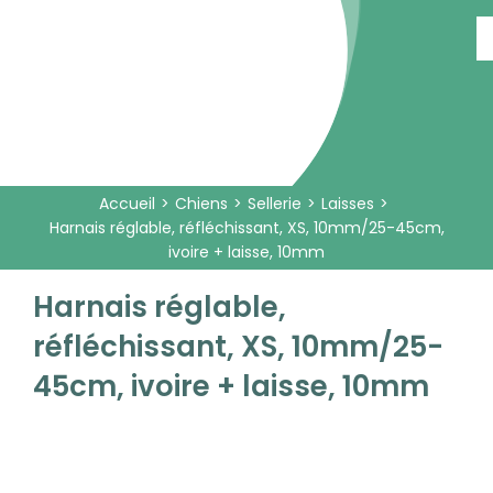
Passer
au
contenu
Accueil
Chiens
Sellerie
Laisses
Harnais réglable, réfléchissant, XS, 10mm/25-45cm,
ivoire + laisse, 10mm
Harnais réglable,
réfléchissant, XS, 10mm/25-
45cm, ivoire + laisse, 10mm