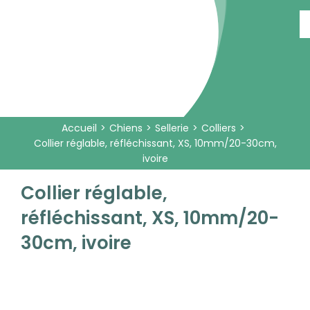
Passer
au
contenu
Accueil
Chiens
Sellerie
Colliers
Collier réglable, réfléchissant, XS, 10mm/20-30cm,
ivoire
Collier réglable,
réfléchissant, XS, 10mm/20-
30cm, ivoire