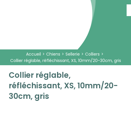
Passer
au
contenu
Accueil
Chiens
Sellerie
Colliers
Collier réglable, réfléchissant, XS, 10mm/20-30cm, gris
Collier réglable,
réfléchissant, XS, 10mm/20-
30cm, gris