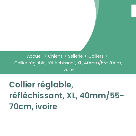
Passer
au
contenu
Accueil
Chiens
Sellerie
Colliers
Collier réglable, réfléchissant, XL, 40mm/55-70cm,
ivoire
Collier réglable,
réfléchissant, XL, 40mm/55-
70cm, ivoire