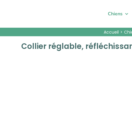
Passer
au
Chiens
contenu
Accueil
Chi
Collier réglable, réfléchiss