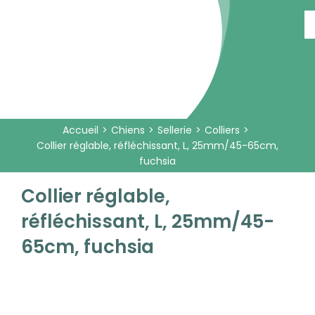
Passer
au
contenu
Accueil
Chiens
Sellerie
Colliers
Collier réglable, réfléchissant, L, 25mm/45-65cm,
fuchsia
Collier réglable,
réfléchissant, L, 25mm/45-
65cm, fuchsia