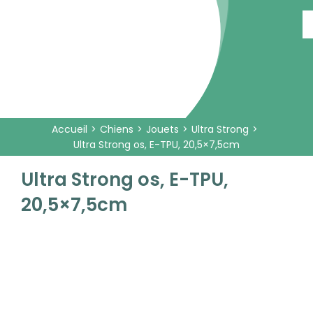
Passer
au
contenu
Accueil
Chiens
Jouets
Ultra Strong
Ultra Strong os, E-TPU, 20,5×7,5cm
Ultra Strong os, E-TPU,
20,5×7,5cm