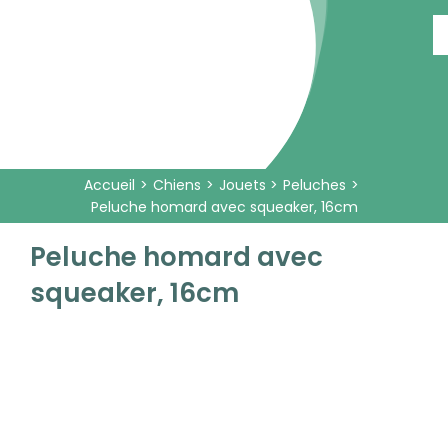
Passer
au
contenu
Accueil
Chiens
Jouets
Peluches
Peluche homard avec squeaker, 16cm
Peluche homard avec
squeaker, 16cm