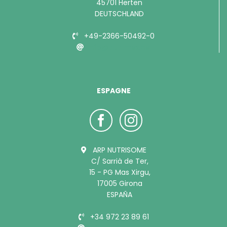
45701 Herten
DEUTSCHLAND
+49-2366-50492-0
info@bubimex.de
ESPAGNE
ARP NUTRISOME
C/ Sarrià de Ter,
15 - PG Mas Xirgu,
17005 Girona
ESPAÑA
+34 972 23 89 61