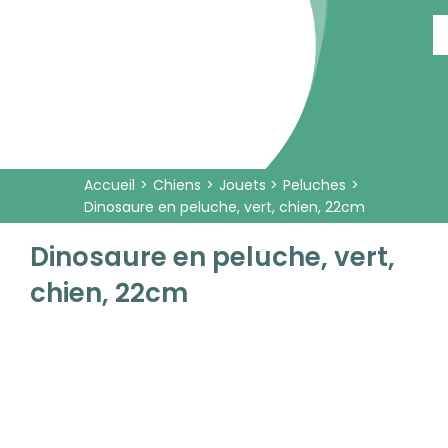
Passer
au
contenu
Accueil
Chiens
Jouets
Peluches
Dinosaure en peluche, vert, chien, 22cm
Dinosaure en peluche, vert,
chien, 22cm