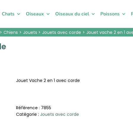
Chats
Oiseaux
Oiseaux du ciel
Poissons
Chiens
Jouets
Jouets avec corde
Jouet vache 2 en 1 av
de
Jouet Vache 2 en 1 avec corde
Référence :
7855
Catégorie :
Jouets avec corde