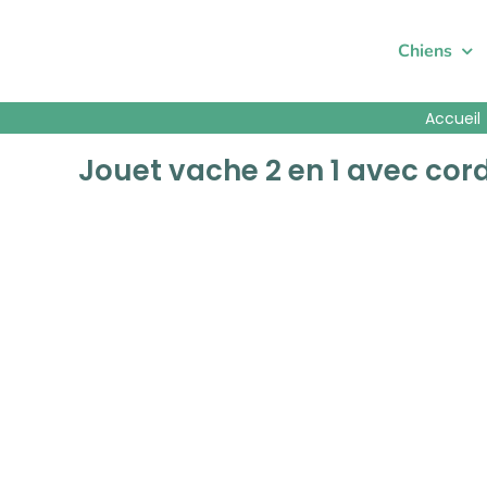
Passer
au
Chiens
contenu
Accueil
Jouet vache 2 en 1 avec cor