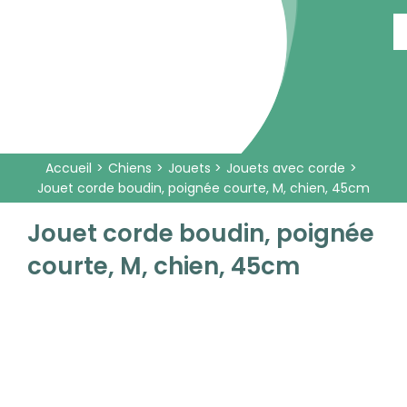
Passer
au
contenu
Accueil
Chiens
Jouets
Jouets avec corde
Jouet corde boudin, poignée courte, M, chien, 45cm
Jouet corde boudin, poignée
courte, M, chien, 45cm