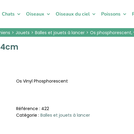
Chats
Oiseaux
Oiseaux du ciel
Poissons
hiens
Jouets
Balles et jouets à lancer
Os phosphorescent, 
 14cm
Os Vinyl Phosphorescent
Référence :
422
Catégorie :
Balles et jouets à lancer