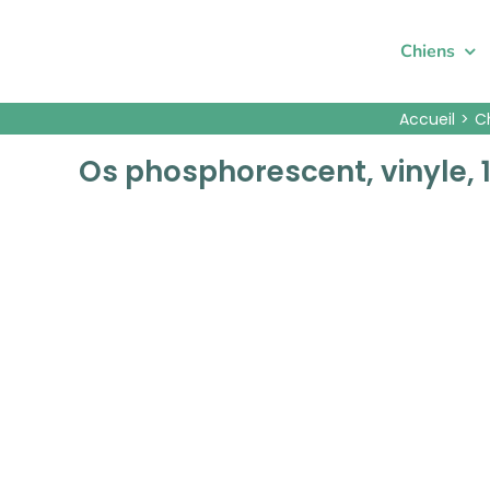
Passer
au
Chiens
contenu
Accueil
C
Os phosphorescent, vinyle,