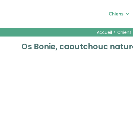
Passer
au
Chiens
contenu
Accueil
Chiens
Os Bonie, caoutchouc nature