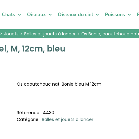
Chats
Oiseaux
Oiseaux du ciel
Poissons
Jouets
Balles et jouets à lancer
Os Bonie, caoutchouc natur
l, M, 12cm, bleu
Os caoutchouc nat. Bonie bleu M 12cm
Référence :
4430
Catégorie :
Balles et jouets à lancer