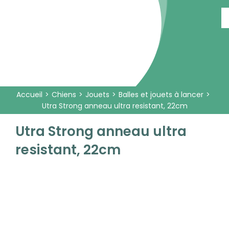
Passer
au
contenu
Accueil
Chiens
Jouets
Balles et jouets à lancer
Utra Strong anneau ultra resistant, 22cm
Utra Strong anneau ultra
resistant, 22cm