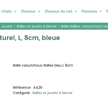
Chats
Oiseaux
Oiseaux du ciel
Poissons
Jouets
Balles et jouets à lancer
Balle Ballee, caoutchouc nat
urel, L, 8cm, bleue
Balle caoutchouc Ballee bleu L 8cm
Référence :
4429
Catégorie :
Balles et jouets à lancer