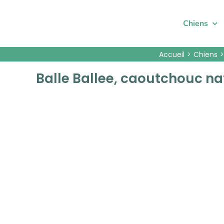
Passer
au
Chiens
contenu
Accueil
Chiens
Balle Ballee, caoutchouc nat