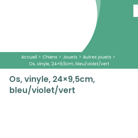
Passer
au
contenu
Accueil
Chiens
Jouets
Autres jouets
Os, vinyle, 24×9,5cm, bleu/violet/vert
Os, vinyle, 24×9,5cm,
bleu/violet/vert