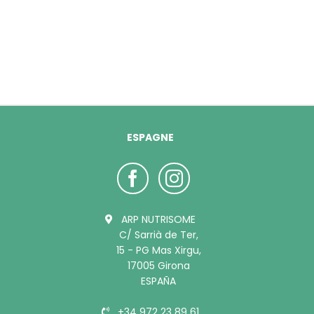
ESPAGNE
ARP NUTRISOME
C/ Sarrià de Ter,
15 - PG Mas Xirgu,
17005 Girona
ESPAÑA
+34 972 23 89 61