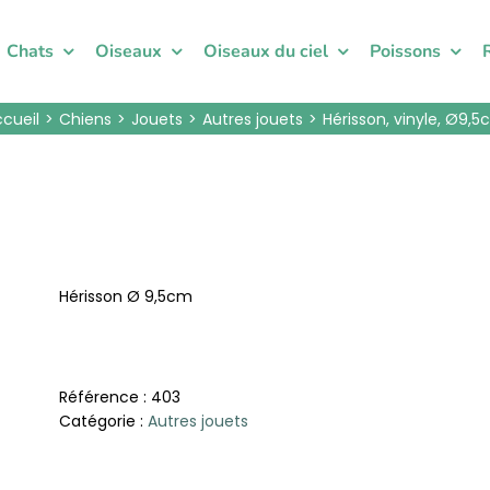
Chats
Oiseaux
Oiseaux du ciel
Poissons
ccueil
Chiens
Jouets
Autres jouets
Hérisson, vinyle, Ø9,
Hérisson Ø 9,5cm
Référence :
403
Catégorie :
Autres jouets