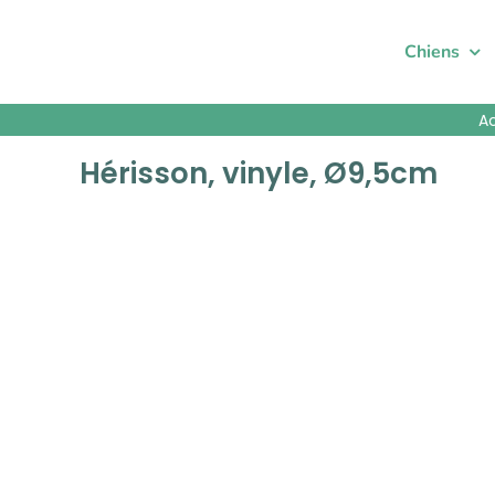
Passer
au
Chiens
contenu
A
Hérisson, vinyle, Ø9,5cm