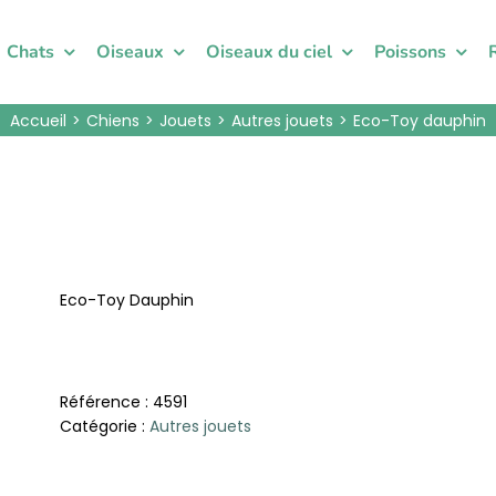
Chats
Oiseaux
Oiseaux du ciel
Poissons
Accueil
Chiens
Jouets
Autres jouets
Eco-Toy dauphin
Eco-Toy Dauphin
Référence :
4591
Catégorie :
Autres jouets