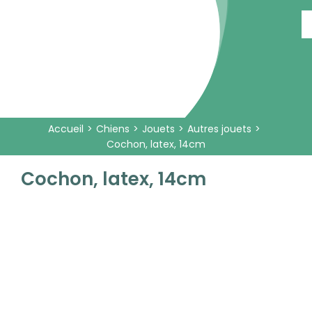
Passer
au
contenu
Accueil
Chiens
Jouets
Autres jouets
Cochon, latex, 14cm
Cochon, latex, 14cm