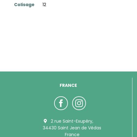
Colisage
12
FRANCE
2 rue Saint-Exupéry,
34430 Saint Jean de Védas
France