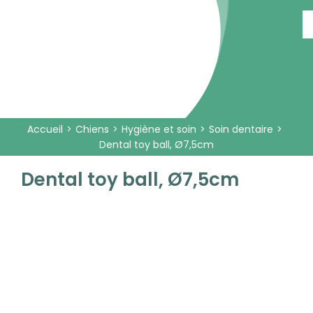
Passer
au
contenu
Accueil
Chiens
Hygiène et soin
Soin dentaire
Dental toy ball, Ø7,5cm
Dental toy ball, Ø7,5cm