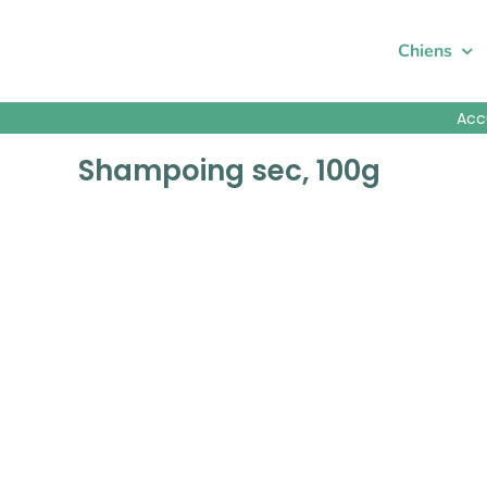
Passer
au
Chiens
contenu
Acc
Shampoing sec, 100g