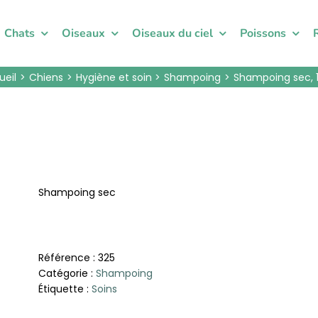
Chats
Oiseaux
Oiseaux du ciel
Poissons
ueil
Chiens
Hygiène et soin
Shampoing
Shampoing sec, 
Shampoing sec
Référence :
325
Catégorie :
Shampoing
Étiquette :
Soins