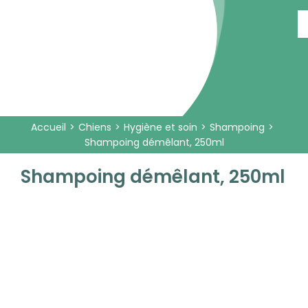
Passer
au
contenu
Accueil
Chiens
Hygiène et soin
Shampoing
Shampoing démêlant, 250ml
Shampoing démêlant, 250ml