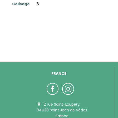
Colisage
6
FRANCE
2 rue Saint-Exupéry,
34430 Saint Jean de Védas
France