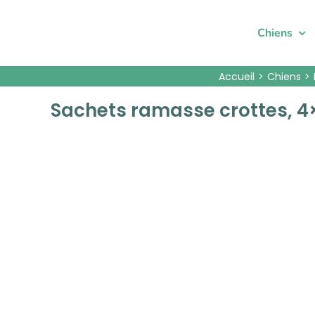
Passer
au
Chiens
contenu
Accueil
Chiens
Sachets ramasse crottes, 4×