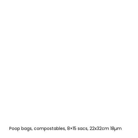
Poop bags, compostables, 8×15 sacs, 22x32cm 18µm