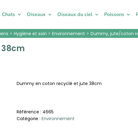
Chats
Oiseaux
Oiseaux du ciel
Poissons
iens
Hygiène et soin
Environnement
Dummy, jute/coton r
, 38cm
Dummy en coton recyclé et jute 38cm
Référence :
4665
Catégorie :
Environnement