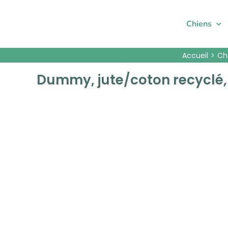
Passer
au
Chiens
contenu
Accueil
Ch
Dummy, jute/coton recyclé