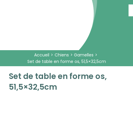
Passer
au
contenu
Accueil
Chiens
Gamelles
Set de table en forme os, 51,5×32,5cm
Set de table en forme os,
51,5×32,5cm