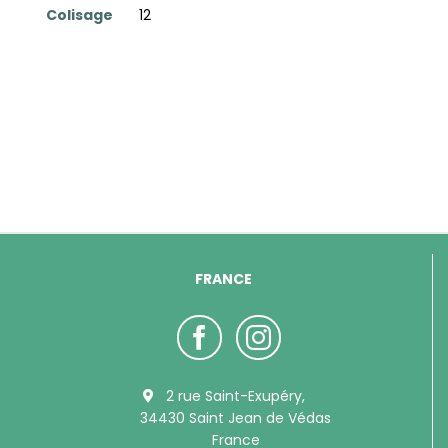
Colisage
12
FRANCE
2 rue Saint-Exupéry,
34430 Saint Jean de Védas
France