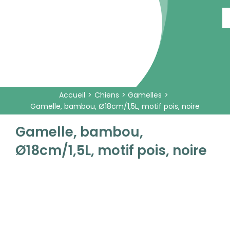
Passer
au
contenu
Accueil
Chiens
Gamelles
Gamelle, bambou, Ø18cm/1,5L, motif pois, noire
Gamelle, bambou,
Ø18cm/1,5L, motif pois, noire